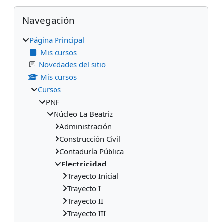
Bloques
Salta Navegación
Navegación
Página Principal
Mis cursos
Novedades del sitio
Mis cursos
Cursos
PNF
Núcleo La Beatriz
Administración
Construcción Civil
Contaduría Pública
Electricidad
Trayecto Inicial
Trayecto I
Trayecto II
Trayecto III