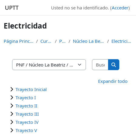
Salta al contenido principal
UPTT
Usted no se ha identificado. (
Acceder
)
Electricidad
Página Principal
Cursos
PNF
Núcleo La Beatriz
Electricidad
Buscar curso
Categorías
Buscar cur
Expandir todo
Trayecto Inicial
Trayecto I
Trayecto II
Trayecto III
Trayecto IV
Trayecto V