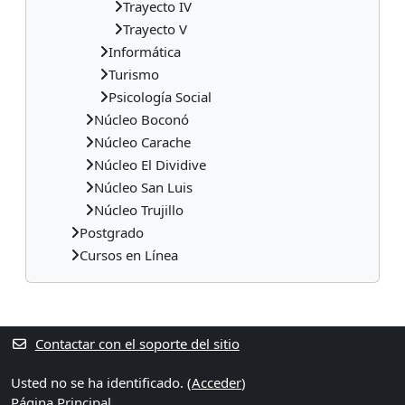
Trayecto IV
Trayecto V
Informática
Turismo
Psicología Social
Núcleo Boconó
Núcleo Carache
Núcleo El Dividive
Núcleo San Luis
Núcleo Trujillo
Postgrado
Cursos en Línea
Bloques suplementarios
Contactar con el soporte del sitio
Usted no se ha identificado. (
Acceder
)
Página Principal