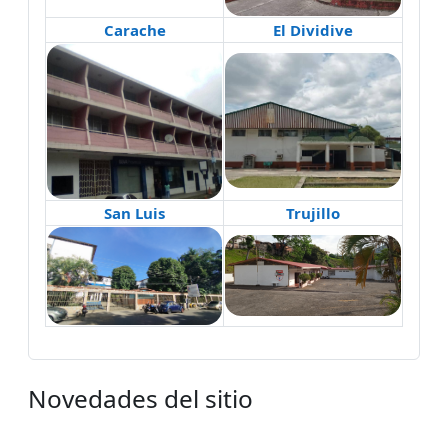
Carache
El Dividive
San Luis
Trujillo
Novedades del sitio