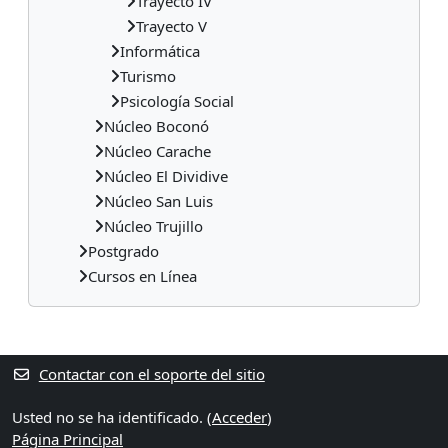
Trayecto IV
Trayecto V
Informática
Turismo
Psicología Social
Núcleo Boconó
Núcleo Carache
Núcleo El Dividive
Núcleo San Luis
Núcleo Trujillo
Postgrado
Cursos en Línea
Bloques suplementarios
Contactar con el soporte del sitio
Usted no se ha identificado. (
Acceder
)
Página Principal