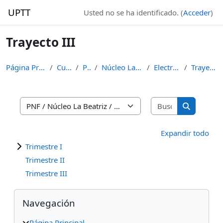
Salta al contenido principal
UPTT
Usted no se ha identificado. (
Acceder
)
Trayecto III
Página Principal
Cursos
PNF
Núcleo La Beatriz
Electricidad
Trayecto III
Buscar curso
Categorías
Buscar cur
Expandir todo
Trimestre I
Trimestre II
Trimestre III
Bloques
Salta Navegación
Navegación
Página Principal