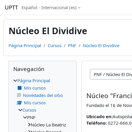
Salta al contenido principal
UPTT
Español - Internacional ‎(es)‎
Núcleo El Dividive
Página Principal
Cursos
PNF
Núcleo El Dividive
Bloques
Salta Navegación
Navegación
Categorías
Página Principal
Mis cursos
Núcleo "Franci
Novedades del sitio
Mis cursos
Fundado el 16 de Nov
Cursos
Ubicado en:
Autopista
PNF
Teléfono:
0272-666.0
Núcleo La Beatriz