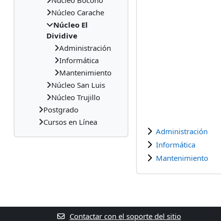
Núcleo Boconó
Núcleo Carache
Núcleo El
Dividive
Administración
Informática
Mantenimiento
Núcleo San Luis
Núcleo Trujillo
Postgrado
Cursos en Línea
Administración
Informática
Mantenimiento
Contactar con el soporte del sitio