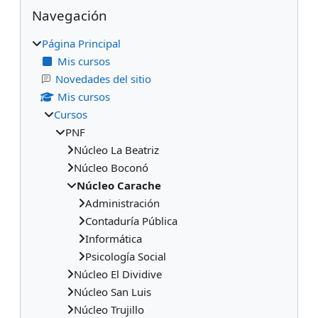
Bloques
Salta Navegación
Navegación
Página Principal
Mis cursos
Novedades del sitio
Mis cursos
Cursos
PNF
Núcleo La Beatriz
Núcleo Boconó
Núcleo Carache
Administración
Contaduría Pública
Informática
Psicología Social
Núcleo El Dividive
Núcleo San Luis
Núcleo Trujillo