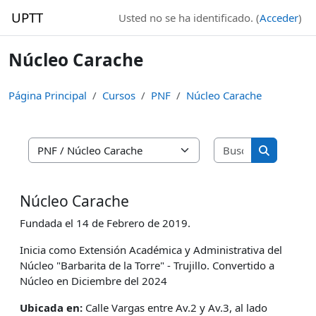
Salta al contenido principal
UPTT
Usted no se ha identificado. (
Acceder
)
Núcleo Carache
Página Principal
Cursos
PNF
Núcleo Carache
Buscar curso
Categorías
Buscar cur
Núcleo Carache
Fundada el 14 de Febrero de 2019.
Inicia como Extensión Académica y Administrativa del
Núcleo "Barbarita de la Torre" - Trujillo. Convertido a
Núcleo en Diciembre del 2024
Ubicada en:
Calle Vargas entre Av.2 y Av.3, al lado