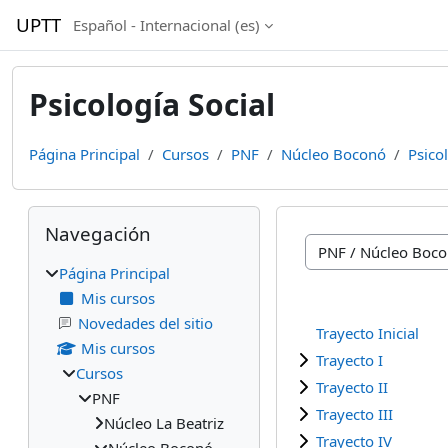
Salta al contenido principal
UPTT
Español - Internacional ‎(es)‎
Psicología Social
Página Principal
Cursos
PNF
Núcleo Boconó
Psico
Bloques
Salta Navegación
Navegación
Categorías
Página Principal
Mis cursos
Novedades del sitio
Trayecto Inicial
Mis cursos
Trayecto I
Cursos
Trayecto II
PNF
Trayecto III
Núcleo La Beatriz
Trayecto IV