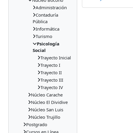
Núcleo Boconó
Administración
Contaduría
Pública
Informática
Turismo
Psicología
Social
Trayecto Inicial
Trayecto I
Trayecto II
Trayecto III
Trayecto IV
Núcleo Carache
Núcleo El Dividive
Núcleo San Luis
Núcleo Trujillo
Postgrado
Cursos en Línea