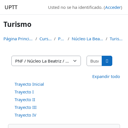
Salta al contenido principal
UPTT
Usted no se ha identificado. (
Acceder
)
Turismo
Página Principal
Cursos
PNF
Núcleo La Beatriz
Turismo
Buscar curso
Categorías
Buscar cur
Expandir todo
Trayecto Inicial
Trayecto I
Trayecto II
Trayecto III
Trayecto IV
Bloques
Salta Navegación