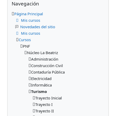
Navegación
Página Principal
Mis cursos
Novedades del sitio
Mis cursos
Cursos
PNF
Núcleo La Beatriz
Administración
Construcción Civil
Contaduría Pública
Electricidad
Informática
Turismo
Trayecto Inicial
Trayecto I
Trayecto II