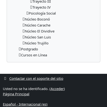
Trayecto III
Trayecto IV
Psicología Social
Núcleo Boconó
Núcleo Carache
Núcleo El Dividive
Núcleo San Luis
Núcleo Trujillo
Postgrado
Cursos en Línea
Bloques suplementarios
Contactar con el soporte del sitio
Usted no se ha identificado. (
Acceder
)
Página Principal
Español - Internacional ‎(es)‎