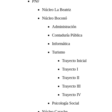
PNF
Núcleo La Beatriz
Núcleo Boconó
Administración
Contaduría Pública
Informática
Turismo
Trayecto Inicial
Trayecto I
Trayecto II
Trayecto III
Trayecto IV
Psicología Social
Núcleo Carache