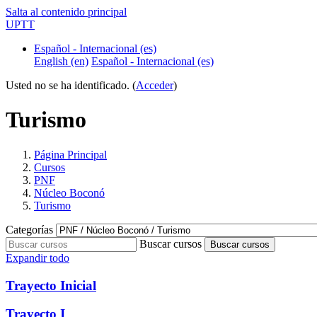
Salta al contenido principal
UPTT
Español - Internacional ‎(es)‎
English ‎(en)‎
Español - Internacional ‎(es)‎
Usted no se ha identificado. (
Acceder
)
Turismo
Página Principal
Cursos
PNF
Núcleo Boconó
Turismo
Categorías
Buscar cursos
Buscar cursos
Expandir todo
Trayecto Inicial
Trayecto I