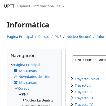
Salta al contenido principal
UPTT
Español - Internacional ‎(es)‎
Informática
Página Principal
Cursos
PNF
Núcleo Boconó
Infor
Bloques
Salta Navegación
Navegación
Categorías
Página Principal
Mis cursos
Novedades del sitio
Trayecto Inicial
Mis cursos
Trayecto I
Cursos
Trayecto II
PNF
Trayecto III
Núcleo La Beatriz
Trayecto IV